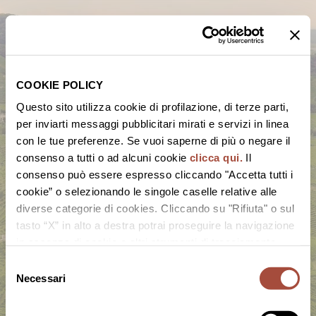
COOKIE POLICY
Questo sito utilizza cookie di profilazione, di terze parti,
per inviarti messaggi pubblicitari mirati e servizi in linea
con le tue preferenze. Se vuoi saperne di più o negare il
consenso a tutti o ad alcuni cookie
clicca qui.
Il
consenso può essere espresso cliccando "Accetta tutti i
cookie” o selezionando le singole caselle relative alle
diverse categorie di cookies. Cliccando su "Rifiuta" o sul
tasto “X” in alto a destra potrai proseguire la navigazione
in assenza di cookie o altri strumenti di tracciamento
diversi da quelli tecnici.
Selezione
Necessari
del
consenso