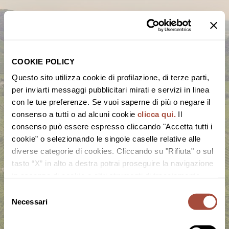
COOKIE POLICY
Questo sito utilizza cookie di profilazione, di terze parti,
per inviarti messaggi pubblicitari mirati e servizi in linea
con le tue preferenze. Se vuoi saperne di più o negare il
consenso a tutti o ad alcuni cookie
clicca qui.
Il
consenso può essere espresso cliccando "Accetta tutti i
cookie” o selezionando le singole caselle relative alle
diverse categorie di cookies. Cliccando su "Rifiuta" o sul
tasto “X” in alto a destra potrai proseguire la navigazione
in assenza di cookie o altri strumenti di tracciamento
diversi da quelli tecnici.
Selezione
Necessari
del
consenso