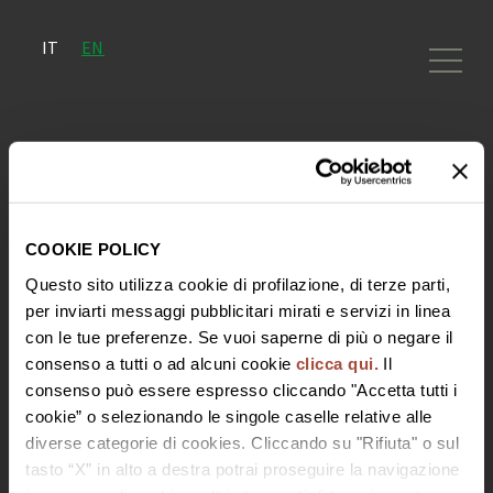
IT
EN
Work with us
COOKIE POLICY
Questo sito utilizza cookie di profilazione, di terze parti,
per inviarti messaggi pubblicitari mirati e servizi in linea
con le tue preferenze. Se vuoi saperne di più o negare il
consenso a tutti o ad alcuni cookie
clicca qui.
Il
For more information, please write
consenso può essere espresso cliccando "Accetta tutti i
to
hospitality@bisol.it
cookie” o selezionando le singole caselle relative alle
diverse categorie di cookies. Cliccando su "Rifiuta" o sul
tasto “X” in alto a destra potrai proseguire la navigazione