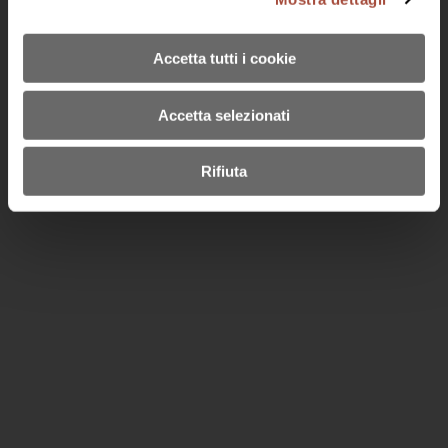
© 2024 BISOL DESIDERIO E FIGLI SRL SOCIO UNICO
Accetta tutti i cookie
Via Follo 33, 31049 Santo Stefano di Valdobbiadene (TV)
P. IVA e C.F.: IT04618000261 | Cap. Soc. 1.000.000,00 i.v. |
Accetta selezionati
bisolsrl@pec.it - tel.0423 900138
Privacy Policy
-
Cookies
Rifiuta
Code of Ethics
Fondo europeo agricolo per lo sviluppo rurale: l'Europa investe nelle zone
rurali
Subscription to the newsletter
Deepartweb