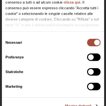
consenso a tutti o ad alcuni cookie
clicca qui.
Il
consenso può essere espresso cliccando "Accetta tutti i
cookie” o selezionando le singole caselle relative alle
diverse categorie di cookies. Cliccando su "Rifiuta" o sul
tasto “X” in alto a destra potrai proseguire la navigazione
in assenza di cookie o altri strumenti di tracciamento
diversi da quelli tecnici.
Selezione
Necessari
del
Benvenuto in Bisol 1542
consenso
Per accedere devi essere maggiorenne
Preferenze
Statistiche
Discover Jeio
Lunelli Group
Work with us
Marketing
Mostra dettagli