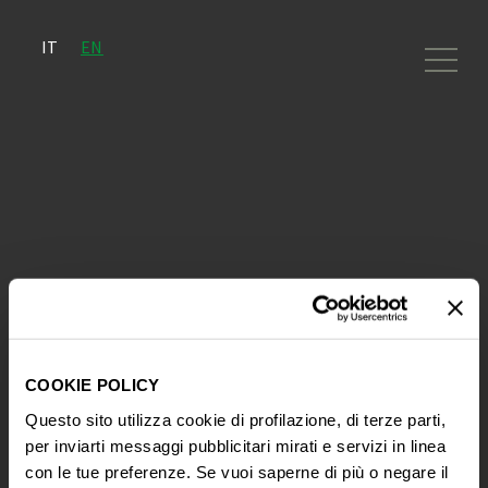
IT
EN
7 October 2021
Eataly e Bisol1542: dal
temporary bar di Los Angeles al
Gelato Day di Las Vegas, tutti gli
eventi di quest’estate!
COOKIE POLICY
Questo sito utilizza cookie di profilazione, di terze parti,
per inviarti messaggi pubblicitari mirati e servizi in linea
con le tue preferenze. Se vuoi saperne di più o negare il