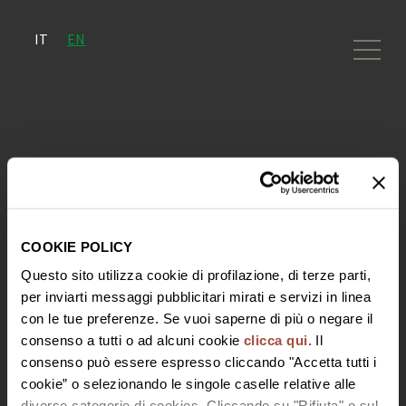
IT
EN
7 October 2021
I Vini Bisol1542 al Merano Wine
Festival
COOKIE POLICY
Questo sito utilizza cookie di profilazione, di terze parti,
per inviarti messaggi pubblicitari mirati e servizi in linea
con le tue preferenze. Se vuoi saperne di più o negare il
consenso a tutti o ad alcuni cookie
clicca qui.
Il
consenso può essere espresso cliccando "Accetta tutti i
cookie” o selezionando le singole caselle relative alle
diverse categorie di cookies. Cliccando su "Rifiuta" o sul