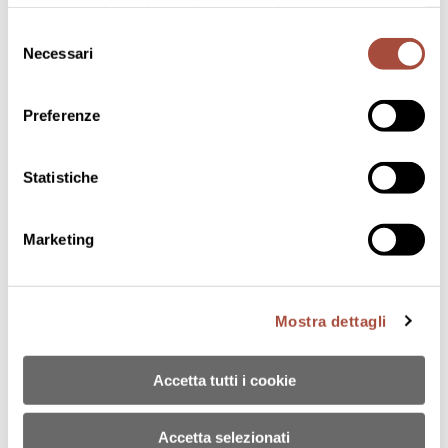
in assenza di cookie o altri strumenti di tracciamento
Gruppo Lunelli
Lavora con noi
diversi da quelli tecnici.
Selezione
Necessari
CONTATTI:
customercare@bisol.it
del
PUNTO VENDITA:
enoteca@bisol.it
consenso
VISITE:
hospitality@bisol.it
Preferenze
Statistiche
Marketing
© 2024 BISOL DESIDERIO E FIGLI SRL SOCIO UNICO
Via Follo 33, 31049 Santo Stefano di Valdobbiadene (TV)
P. IVA e C.F.: IT04618000261 | Cap. Soc. 1.000.000,00 i.v. |
Mostra dettagli
bisolsrl@pec.it - tel.0423 900138
Privacy Policy
-
Cookies
Codice Etico
Accetta tutti i cookie
Accetta selezionati