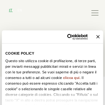
IT
EN
Scrivici un
messaggio
COOKIE POLICY
Questo sito utilizza cookie di profilazione, di terze parti,
per inviarti messaggi pubblicitari mirati e servizi in linea
Per info scrivi a
hospitality@bisol.it
con le tue preferenze. Se vuoi saperne di più o negare il
consenso a tutti o ad alcuni cookie
clicca qui.
Il
consenso può essere espresso cliccando "Accetta tutti i
cookie” o selezionando le singole caselle relative alle
diverse categorie di cookies. Cliccando su "Rifiuta" o sul
tasto “X” in alto a destra potrai proseguire la navigazione
Scopri Jeio