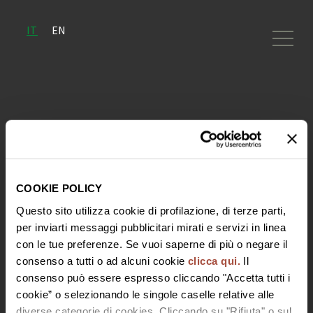
IT
EN
Iscriviti alla
Newsletter
COOKIE POLICY
Questo sito utilizza cookie di profilazione, di terze parti,
per inviarti messaggi pubblicitari mirati e servizi in linea
con le tue preferenze. Se vuoi saperne di più o negare il
consenso a tutti o ad alcuni cookie
clicca qui.
Il
consenso può essere espresso cliccando "Accetta tutti i
cookie” o selezionando le singole caselle relative alle
Per info scrivi a
customercare@bisol.it
diverse categorie di cookies. Cliccando su "Rifiuta" o sul