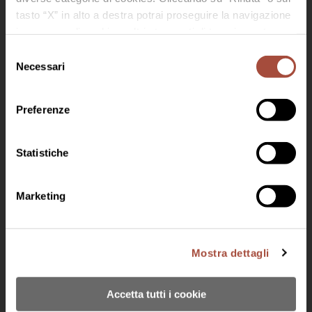
tasto “X” in alto a destra potrai proseguire la navigazione
in assenza di cookie o altri strumenti di tracciamento
diversi da quelli tecnici.
Selezione
Necessari
del
Benvenuto in Bisol 1542
consenso
Scopri Jeio
Per accedere devi essere maggiorenne
Preferenze
Gruppo Lunelli
Lavora con noi
Statistiche
Marketing
© 2024 BISOL DESIDERIO E FIGLI SRL SOCIO UNICO
Via Follo 33, 31049 Santo Stefano di Valdobbiadene (TV)
Mostra dettagli
P. IVA e C.F.: IT04618000261 | Cap. Soc. 1.000.000,00 i.v. |
bisolsrl@pec.it - tel.0423 900138
Accetta tutti i cookie
Privacy Policy
-
Cookies