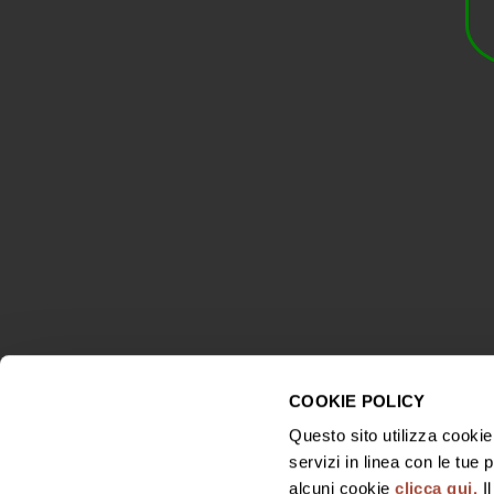
Scopri Jeio
COOKIE POLICY
© 2024 BISOL DESIDERIO E FIGLI SRL SOCIO UNICO
Questo sito utilizza cookie 
Via Follo 33, 31049 Santo Stefano di Valdobbiadene
servizi in linea con le tue
(TV)
alcuni cookie
clicca qui.
Il