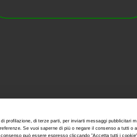
Gruppo Lunelli
Lavora con noi
di profilazione, di terze parti, per inviarti messaggi pubblicitari mi
 preferenze. Se vuoi saperne di più o negare il consenso a tutti o 
 consenso può essere espresso cliccando "Accetta tutti i cookie