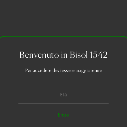
Benvenuto in Bisol 1542
Per accedere devi essere maggiorenne
Collezione
convivono la storia di una famiglia che dal 1542 coltiva la vit
 lavorare per la conformazione delle sue colline. Ogni Prosec
Superiore in base alla tipologia di terroir che li origina. Perch
e dei suoli e del microclima.