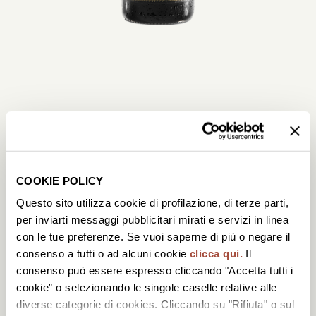
Il Prosecco Superiore simbolo
dell’eccellenza della
produzione Bisol. Prende il
COOKIE POLICY
Questo sito utilizza cookie di profilazione, di terze parti,
nome da chi a queste terre ha
per inviarti messaggi pubblicitari mirati e servizi in linea
dedicato l’intera vita, Aurelio
con le tue preferenze. Se vuoi saperne di più o negare il
consenso a tutti o ad alcuni cookie
clicca qui.
Il
Bisol, chiamato
consenso può essere espresso cliccando "Accetta tutti i
cookie” o selezionando le singole caselle relative alle
affettuosamente “Relio”.
diverse categorie di cookies. Cliccando su "Rifiuta" o sul