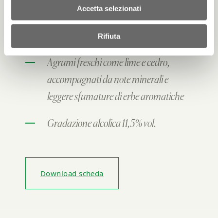
Accetta selezionati
Secco e teso, con un’acidità vibrante e
una chiusura sapida e pulita
Rifiuta
Agrumi freschi come lime e cedro,
accompagnati da note minerali e
leggere sfumature di erbe aromatiche
Gradazione alcolica 11,5% vol.
Download scheda