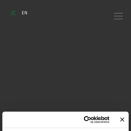
IT
EN
31 Marzo 2023
Bisol1542
Vi aspettiamo a Vinitaly 2023, la più importante fiera del