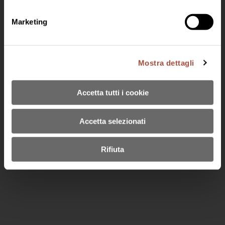
Marketing
Scopri Jeio
Mostra dettagli
Gruppo Lunelli
Lavora con noi
Accetta tutti i cookie
Accetta selezionati
Rifiuta
© 2024 BISOL DESIDERIO E FIGLI SRL SOCIO UNICO
Via Follo 33, 31049 Santo Stefano di Valdobbiadene (TV)
P. IVA e C.F.: IT04618000261 | Cap. Soc. 1.000.000,00 i.v. |
bisolsrl@pec.it - tel.0423 900138
Privacy Policy
-
Cookies
Codice Etico