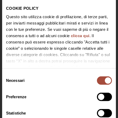
vino italiano a livello internazionale, per scoprire la più
COOKIE POLICY
pura espressione del Prosecco Superiore, con le
sei
Questo sito utilizza cookie di profilazione, di terze parti,
sfumature delle bollicine firmate Bisol1542
e per
per inviarti messaggi pubblicitari mirati e servizi in linea
conoscere la
nuova veste di Jeio
, lo sparkling sempre
con le tue preferenze. Se vuoi saperne di più o negare il
sulla cresta dell’onda, che va oltre il Prosecco!
consenso a tutti o ad alcuni cookie
clicca qui.
Il
consenso può essere espresso cliccando "Accetta tutti i
E lunedì 3 aprile alle 15:42, ancora, vi portiamo a Venezia
:
cookie” o selezionando le singole caselle relative alle
in collaborazione con la storica Trattoria Al Gatto Nero
diverse categorie di cookies. Cliccando su "Rifiuta" o sul
di Burano e solo
su invito
, vi condurremo alla scoperta
tasto “X” in alto a destra potrai proseguire la navigazione
del gusto del legame tra le colline eroiche di
in assenza di cookie o altri strumenti di tracciamento
Valdobbiadene e il fascino di Venezia. Brindando con il
diversi da quelli tecnici.
Selezione
nuovo Prosecco Superiore I Gondolieri Millesimato
Necessari
del
Benvenuto in Bisol 1542
2022 abbinato all’inimitabile
Risotto di Go
!
consenso
Per accedere devi essere maggiorenne
Dove siamo: PAD.8 – STAND E5
Preferenze
Statistiche